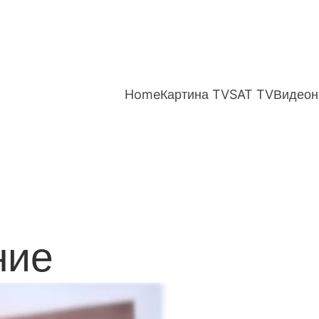
Home
Картина TV
SAT TV
Видеон
ние