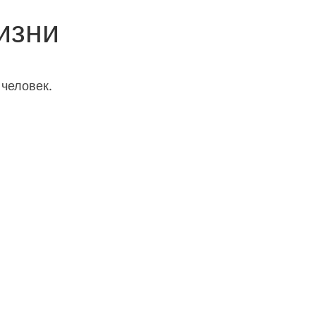
изни
 человек.