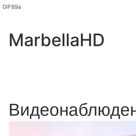
Перейти
GIF89a
к
содержимому
MarbellaHD
Видеонаблюде